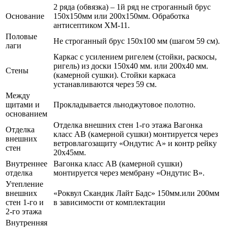
2 ряда (обвязка) – 1й ряд не строганный брус
Основание
150х150мм или 200х150мм. Обработка
антисептиком ХМ-11.
Половые
Не строганный брус 150х100 мм (шагом 59 см).
лаги
Каркас с усилением ригелем (стойки, раскосы,
ригель) из доски 150х40 мм. или 200х40 мм.
Стены
(камерной сушки). Стойки каркаса
устанавливаются через 59 см.
Между
щитами и
Прокладывается льноджутовое полотно.
основанием
Отделка внешних стен 1-го этажа Вагонка
Отделка
класс АВ (камерной сушки) монтируется через
внешних
ветровлагозащиту «Ондутис А» и контр рейку
стен
20х45мм.
Внутреннее
Вагонка класс АВ (камерной сушки)
отделка
монтируется через мембрану «Ондутис В».
Утепление
внешних
«Роквул Скандик Лайт Бадс» 150мм.или 200мм
стен 1-го и
в зависимости от комплектации
2-го этажа
Внутренняя