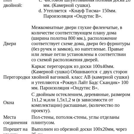
двойной:
мм. (Камерной сушки).
Утепляется «Кнауф Тисма» 150мм.
Пароизоляция «Ондутис В».
Межкомнатные двери глухие филенчатые, в
количестве соответствующем плану дома
(ширина полотна 800 мм.), расположение
Двери
соответствует схеме дома, двери без фурнитуры
(без ручек и замков), но напетленые. Правые
или левые петли установлены в соответствии
со схемой расположения дверей.
Каркас перегородок из доски 100х40мм.
(Камерной сушки) Обшиваются с двух сторон
Перегородки
хвойной вагонкой. класс АВ (камерной сушки)
и утепляются «Роквул Лайт Бадс Скандик» 100
мм. Пароизоляция «Ондутис В».
С двойным остеклением, деревянные, размером
1х1,2 м,или 1,5х1,2 м (в зависимости от
Окна
комплектации) распашные, (количество по
проекту).
Места
Пол-стены, потолок-стены, углы отделаны
соединения
плинтусом.
Порешет на
Выполнен из обрезной доски 100х20мм, через