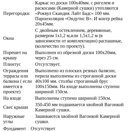
Каркас из доски 100х40мм. с ригелем и
раскосами (Камерной сушки) утепляются
Перегородки
«Роквул Скандик Лайт Бадс» 100 мм.
Пароизоляция «Ондутис В». И контр рейка
20х45мм.
С двойным остеклением, деревянные,
размером 1х1,2 м,или 1,5х1,2 м (в
Окна
зависимости от комплектации) распашные,
(количество по проекту).
Порешет на
Выполнен из обрезной доски 100х20мм,
крышу
через 25 см.
Плинтус
Отсутствует.
Ограждения
Выполнено из плоских резных балясин,
террасы или
перила выполнены из строганной доски
балкона ( если
40х100 мм. столбы строганный брус
имеется в
100х150мм. На входе выполнены ступени
проекте)
шириной 150см.
На входе
Выполнены ступени шириной 150см.
350-450 мм подшивается хвойной Вагонкой
Свес крыши
Камерной сушки.
Наружные
Зашиваются хвойной Вагонкой Камерной
углы
сушки.
Фундамент
Отсутствует