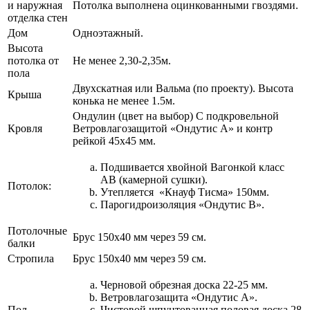
и наружная
Потолка выполнена оцинкованными гвоздями.
отделка стен
Дом
Одноэтажный.
Высота
потолка от
Не менее 2,30-2,35м.
пола
Двухскатная или Вальма (по проекту). Высота
Крыша
конька не менее 1.5м.
Ондулин (цвет на выбор) С подкровельной
Кровля
Ветровлагозащитой «Ондутис А» и контр
рейкой 45х45 мм.
Подшивается хвойной Вагонкой класс
АВ (камерной сушки).
Потолок:
Утепляется «Кнауф Тисма» 150мм.
Парогидроизоляция «Ондутис В».
Потолочные
Брус 150х40 мм через 59 см.
балки
Стропила
Брус 150х40 мм через 59 см.
Черновой обрезная доска 22-25 мм.
Ветровлагозащита «Ондутис А».
Пол
Чистовой шпунтованная половая доска 28