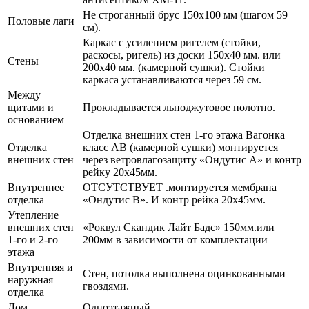
Не строганный брус 150х100 мм (шагом 59
Половые лаги
см).
Каркас с усилением ригелем (стойки,
раскосы, ригель) из доски 150х40 мм. или
Стены
200х40 мм. (камерной сушки). Стойки
каркаса устанавливаются через 59 см.
Между
щитами и
Прокладывается льноджутовое полотно.
основанием
Отделка внешних стен 1-го этажа Вагонка
Отделка
класс АВ (камерной сушки) монтируется
внешних стен
через ветровлагозащиту «Ондутис А» и контр
рейку 20х45мм.
Внутреннее
ОТСУТСТВУЕТ .монтируется мембрана
отделка
«Ондутис В». И контр рейка 20х45мм.
Утепление
внешних стен
«Роквул Скандик Лайт Бадс» 150мм.или
1-го и 2-го
200мм в зависимости от комплектации
этажа
Внутренняя и
Стен, потолка выполнена оцинкованными
наружная
гвоздями.
отделка
Дом
Одноэтажный.