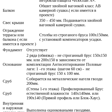
Ветровлагозащита «Изоспан А».
Обшит хвойной вагонкой класс АВ
Балкон
камерной сушки.( если имеется в
проекте)
350 – 450 мм. Подшивается хвойной
Свес крыши
вагонкой камерной сушки.
Ограждение
террасы или
Столбы из строганого бруса 100х150мм.
балкона ( если
с установкой компенсаторов усадки.
имеется в проекте )
Фундамент
Отсутствует
2 ряда (обвязка) – не строганный брус 150х150
мм. или 200х150 в зависимости от
Основание
комплектации Антисептирование Половые
лаги: 1 –го этажа (шагом 60 см) - не
строганный брус 150 х 100 мм.
Собирается на металлические нагеля гвозди
Сруб
200мм.
(Стены 1-го этажа) Профилированный Брус
Сруб
естественной влажности 140х140мм. или
190х140 (Прямой профиль или Блок-Хаус).
Внутренняя
и наружная
Выполнена оцинковаными гвоздями.