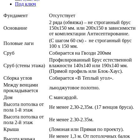
Под ключ
Фундамент
Отсутствует
2 ряда (обвязка) – не строганный брус
Основание
150х150 мм. или 200х150 в зависимости
от комплектации Антисептирование.
(С шагом 60 см) - не строганный брус
Половые лаги
100 х 150 мм.
Сруб
Собирается на Гвозди 200мм
Профилированный Брус естественной
Сруб (стены этажа)
влажности 140х140 или 190х140 мм.
(Прямой профиль или Блок-Хаус).
Сборка углов
Собирается «В Теплый угол».
Между венцами
льноджутовое полотно.
прокладывается
Дом
С мансардой.
Высота потолка от
Не менее 2,30-2,35м. (17 венцов бруса).
пола 1-й этаж
Высота потолка от
Не менее 2.30-2.35м.
пола 2-й этаж
Крыша
(Ломоная или Прямая по проекту).
Не менее 1,3 м. От потолочных балок
Высота конька