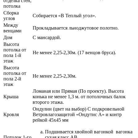
отделка стен,
потолка
Сборка
Собирается «В Теплый угол».
углов
Между
Прокладывается льноджутовое полотно.
венцами
Дом
С мансардой.
Высота
потолка от
Не менее 2,25-2,30м. (17 венцов бруса).
пола 1-й
этаж
Высота
потолка от
Не менее 2,25-2,30м.
пола 2-й
этаж
Ломаная или Прямая (По проекту). Высота
Крыша
конька не менее 1,3 м. от потолочных балок
второго этажа.
Ондулин (цвет на выбор) С подкровельной
Кровля
Ветровлагозащитой «Ондутис А» и контр
рейкой 45х45 мм
Подшивается хвойной вагонкой вагонка
Потолок 1-го
сухая класс АВ.