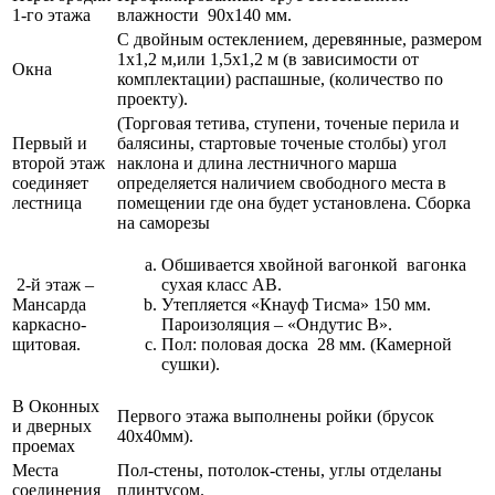
1-го этажа
влажности 90х140 мм.
С двойным остеклением, деревянные, размером
1х1,2 м,или 1,5х1,2 м (в зависимости от
Окна
комплектации) распашные, (количество по
проекту).
(Торговая тетива, ступени, точеные перила и
Первый и
балясины, стартовые точеные столбы) угол
второй этаж
наклона и длина лестничного марша
соединяет
определяется наличием свободного места в
лестница
помещении где она будет установлена. Сборка
на саморезы
Обшивается хвойной вагонкой вагонка
2-й этаж –
сухая класс АВ.
Мансарда
Утепляется «Кнауф Тисма» 150 мм.
каркасно-
Пароизоляция – «Ондутис В».
щитовая.
Пол: половая доска 28 мм. (Камерной
сушки).
В Оконных
Первого этажа выполнены ройки (брусок
и дверных
40х40мм).
проемах
Места
Пол-стены, потолок-стены, углы отделаны
соединения
плинтусом.