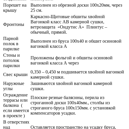
Порешет на
Выполнен из обрезной доски 100х20мм, через
крышу
25 см.
Каркасно-Щитовые обшиты хвойной
Вагонкой класс АВ камерной сушки,
Фронтоны
ветрозащита «Ондутис А» Плинтус –
обычный, прямой.
Парной
Выполнен из бруса 100х40 и обшит осиновой
полок в
вагонкой класса А
парилке
Стены и
Проложены фольгой и обшиты осиновой
потолок
вагонкой класса А через
парилки
0,350 – 0,450 м подшивается хвойной вагонкой
Свес крыши
камерной сушки.
Наружные
Зашиваются хвойной вагонкой камерной
углы
сушки.
Ограждение
Плоские резные балясины, перила из
террасы или
строганной доски 100х40мм., столбы из
балкона (
строганого бруса 100х150мм. с установкой
если имеется
компенсаторов усадки.
в проекте )
В отверстиях
над
Оставляется пространство на усадку бруса,