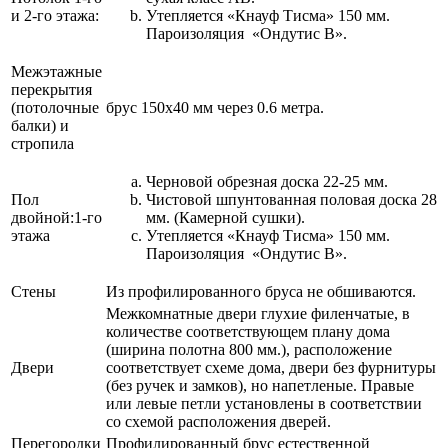
и 2-го этажа:
Утепляется «Кнауф Тисма» 150 мм.
Пароизоляция «Ондутис В».
Межэтажные
перекрытия
(потолочные
брус 150х40 мм через 0.6 метра.
балки) и
стропила
Черновой обрезная доска 22-25 мм.
Пол
Чистовой шпунтованная половая доска 28
двойной:1-го
мм. (Камерной сушки).
этажа
Утепляется «Кнауф Тисма» 150 мм.
Пароизоляция «Ондутис В».
Стены
Из профилированного бруса не обшиваются.
Межкомнатные двери глухие филенчатые, в
количестве соответствующем плану дома
(ширина полотна 800 мм.), расположение
Двери
соответствует схеме дома, двери без фурнитуры
(без ручек и замков), но напетленые. Правые
или левые петли установлены в соответствии
со схемой расположения дверей.
Перегородки
Профилированный брус естественной